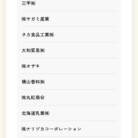
三甲㈱
㈱サガミ産業
タカ食品工業㈱
大和貿易㈱
㈱オザキ
横山香料㈱
㈱丸紅商会
北海道乳業㈱
㈱ナリヅカコーポレーション