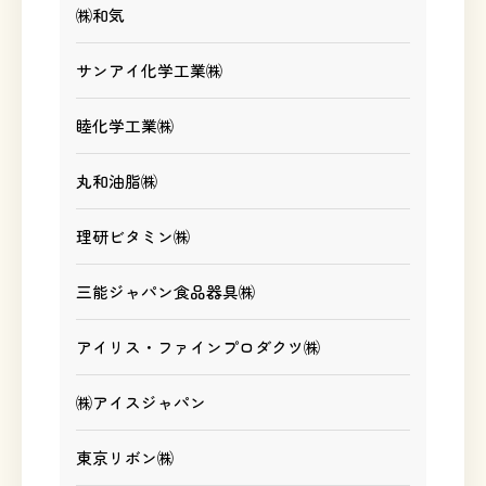
㈱和気
サンアイ化学工業㈱
睦化学工業㈱
丸和油脂㈱
理研ビタミン㈱
三能ジャパン食品器具㈱
アイリス・ファインプロダクツ㈱
㈱アイスジャパン
東京リボン㈱