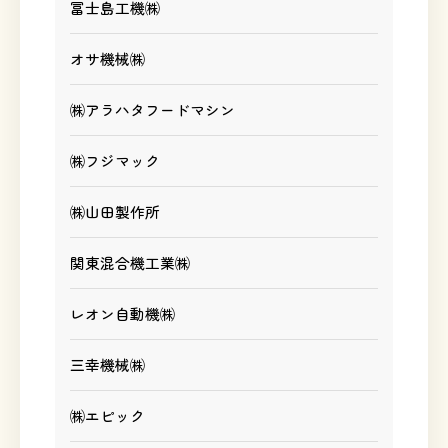
冨士島工機㈱
オサ機械㈱
㈱アラハタフードマシン
㈱フジマック
㈱山田製作所
関東混合機工業㈱
レオン自動機㈱
三幸機械㈱
㈱エピック