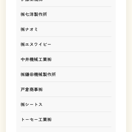
㈱七洋製作所
㈱ナオミ
㈱エヌワイビー
中井機械工業㈱
㈱鎌田機械製作所
戸倉商事㈱
㈱シートス
トーセー工業㈱