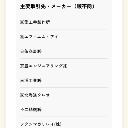
主要取引先・メーカー（順不同）
㈱愛工舎製作所
㈱エフ・エム・アイ
日仏商事㈱
京豊エンジニアリング㈱
三浦工業㈱
㈱北海道クレオ
不二精機㈱
フクシマガリレイ(株)