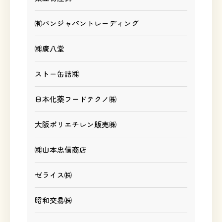
㈲パンジャパントレーディング
㈱廣八堂
ストー缶詰㈱
日本化薬フードテクノ㈱
大阪ポリエチレン販売㈱
㈱山本忠信商店
ゼライス㈱
昭和交易㈱