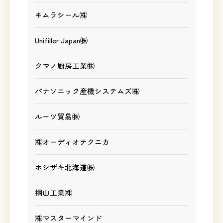
キムラシール㈱
Unifiller Japan㈱
クマノ厨房工業㈱
パナソニック産機システムズ㈱
ルーツ貿易㈱
㈱オーディオテクニカ
ホシザキ北海道㈱
桐山工業㈱
㈱マスターマインド