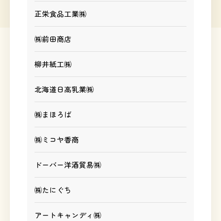
正栄食品工業㈱
㈱前田商店
柳井紙工㈱
北海道日高乳業㈱
㈱まほろば
㈱ミコヤ香商
ドーバー洋酒貿易㈱
㈱たにぐち
アートキャンディ㈱