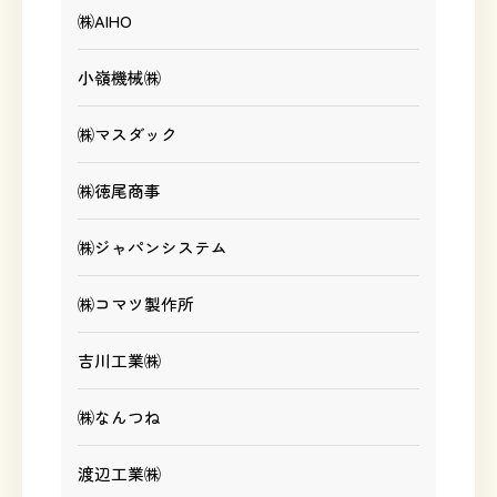
㈱AIHO
小嶺機械㈱
㈱マスダック
㈱徳尾商事
㈱ジャパンシステム
㈱コマツ製作所
吉川工業㈱
㈱なんつね
渡辺工業㈱