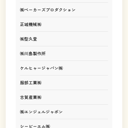
㈱ベーカーズプロダクション
正城機械㈱
㈱型久堂
㈱川島製作所
ケルヒャージャパン㈱
服部工業㈱
古賀産業㈱
㈱エンジェルジャポン
シービーエム㈱