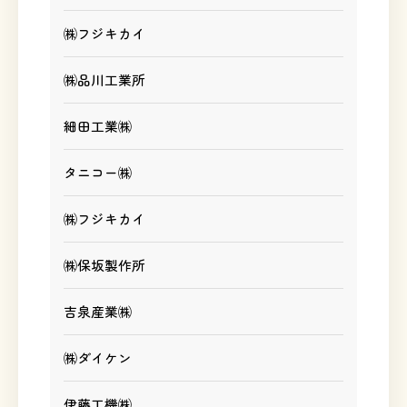
㈱フジキカイ
㈱品川工業所
細田工業㈱
タニコー㈱
㈱フジキカイ
㈱保坂製作所
吉泉産業㈱
㈱ダイケン
伊藤工機㈱