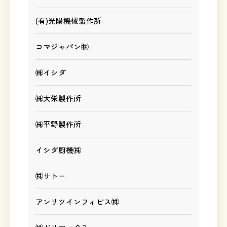
(有)光陽機械製作所
コマジャパン㈱
㈱イシダ
㈱大栄製作所
㈱平野製作所
イシダ厨機㈱
㈱サトー
アンリツインフィビス㈱