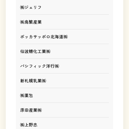
㈱ジェリフ
㈱鳥繁産業
ポッカサッポロ北海道㈱
仙波糖化工業㈱
パシフィック洋行㈱
新札幌乳業㈱
㈱菓包
原田産業㈱
㈱上野忠