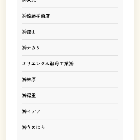
㈱遠藤孝商店
㈱舘山
㈱ナカリ
オリエンタル酵母工業㈱
㈱林原
㈱福重
㈱イデア
㈱うめはら