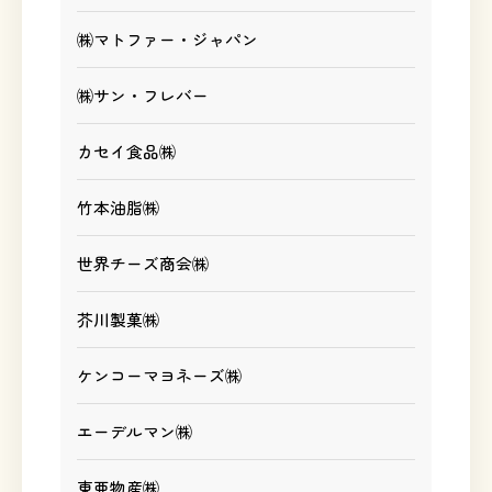
㈱マトファー・ジャパン
㈱サン・フレバー
カセイ食品㈱
竹本油脂㈱
世界チーズ商会㈱
芥川製菓㈱
ケンコーマヨネーズ㈱
エーデルマン㈱
東亜物産㈱