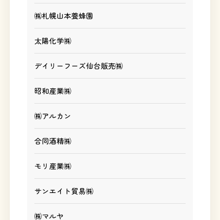
㈱札幌山本養蜂園
太陽化学㈱
デイリーフーズ仙台販売㈱
昭和産業㈱
㈱アルカン
合同酒精㈱
モリ産業㈱
サンエイト貿易㈱
㈱マルヤ