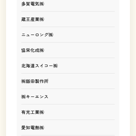
多賀電気㈱
蔵王産業㈱
ニューロング㈱
協栄化成㈱
北海道スイコー㈱
㈱飯田製作所
㈱キーエンス
有光工業㈱
愛知電熱㈱