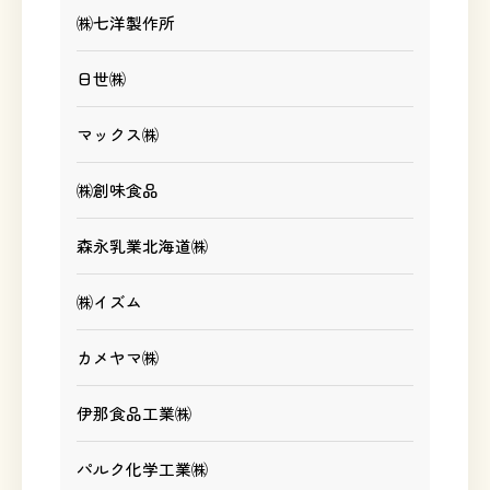
㈱七洋製作所
日世㈱
マックス㈱
㈱創味食品
森永乳業北海道㈱
㈱イズム
カメヤマ㈱
伊那食品工業㈱
パルク化学工業㈱