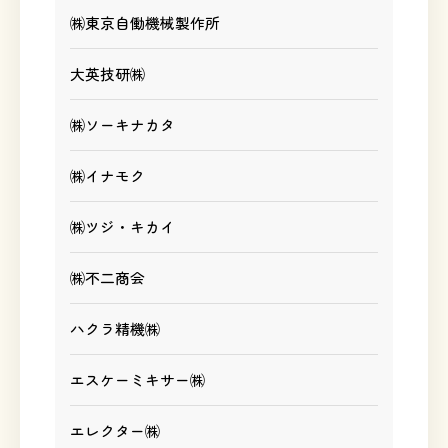
㈱東京自働機械製作所
大英技研㈱
㈱ソーキナカタ
㈱イナモク
㈱ツジ・キカイ
㈱不二商会
ハクラ精機㈱
エスケーミキサー㈱
エレクター㈱