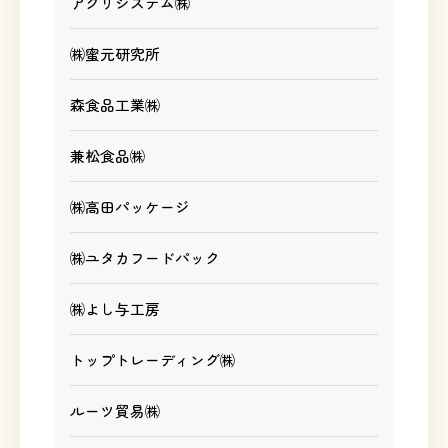
アグリシステム㈱
㈱蜜元研究所
森食品工業㈱
兼松食品㈱
㈱高田パッケージ
㈱ユタカフードパック
㈱よし与工房
トップトレーディング㈱
ルーツ貿易㈱