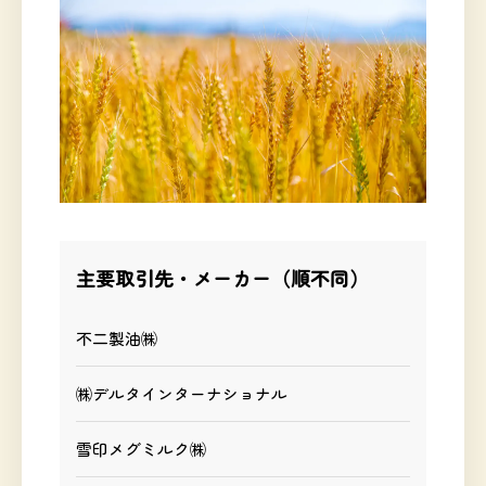
主要取引先・メーカー（順不同）
不二製油㈱
㈱デルタインターナショナル
雪印メグミルク㈱