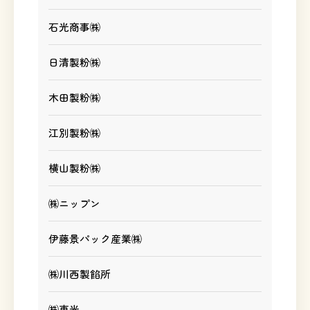
石光商事㈱
日清製粉㈱
木田製粉㈱
江別製粉㈱
横山製粉㈱
㈱ニップン
伊藤景パック産業㈱
㈱川西製餡所
㈱東光