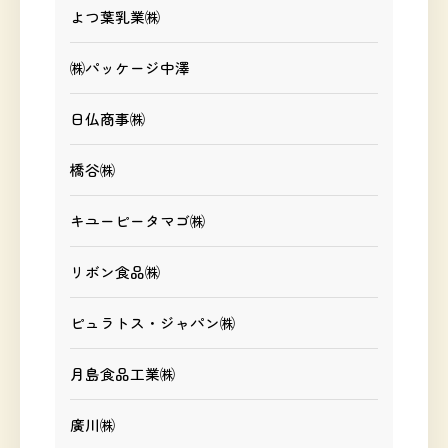
よつ葉乳業㈱
㈱パッケージ中澤
日仏商事㈱
橋谷㈱
キユーピータマゴ㈱
リボン食品㈱
ピュラトス・ジャパン㈱
月島食品工業㈱
廣川㈱