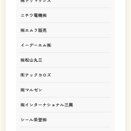
㈱ドリマックス
ニチワ電機㈱
㈱エムラ販売
イーデーエム㈱
㈱松山丸三
㈲テックヨロズ
㈱マルゼン
㈱インターナショナル三興
シール栄登㈱