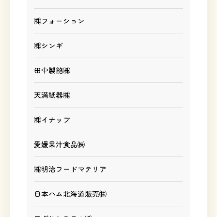
㈱フォーション
㈱シンギ
田中製餡㈱
天満紙器㈱
㈱イナップ
愛媛果汁食品㈱
㈱明治フードマテリア
日本ハム北海道販売㈱