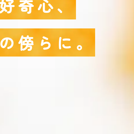
好奇心、
の傍らに。