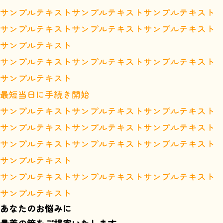
サンプルテキストサンプルテキストサンプルテキスト
サンプルテキストサンプルテキストサンプルテキスト
サンプルテキスト
サンプルテキストサンプルテキストサンプルテキスト
サンプルテキスト
最短当日に手続き開始
サンプルテキストサンプルテキストサンプルテキスト
サンプルテキストサンプルテキストサンプルテキスト
サンプルテキストサンプルテキストサンプルテキスト
サンプルテキスト
サンプルテキストサンプルテキストサンプルテキスト
サンプルテキスト
あなたのお悩みに