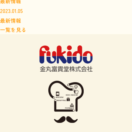
最新情報
2023.01.05
最新情報
一覧を見る