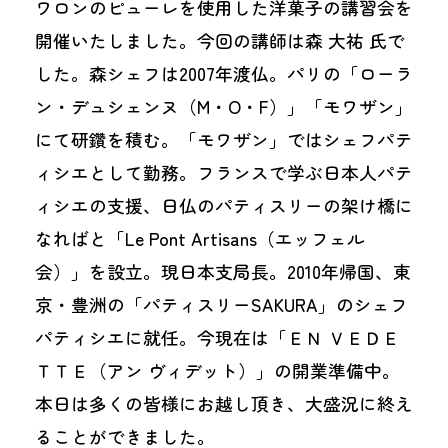
ワロンのピューレを使用した洋菓子の講習会を
開催いたしました。今回の講師は森 大祐 氏で
した。森シェフは2007年渡仏。パリの「ローラ
ン・デュシェンヌ（M・O・F）」「モワザン」
にて研鑽を積む。「モワザン」ではシェフパテ
ィシエとして勤務。フランスで学ぶ日本人パテ
ィシエの支援、日仏のパティスリーの架け橋に
なればと「Le Pont Artisans（エッフェル
会）」を設立。現日本支局長。2010年帰国、東
京・豊洲の「パティスリーSAKURA」のシェフ
パティシエに就任。今現在は「ＥＮ ＶＥＤＥ
ＴＴＥ（アン ヴィデット）」の開業準備中。
本日は多くの皆様にお越し頂き、大盛況に終え
ることができました。